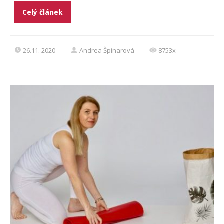
Celý článek
26.11. 2020
Andrea Špinarová
8753x