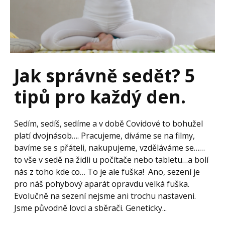
Jak správně sedět? 5
tipů pro každý den.
Sedím, sedíš, sedíme a v době Covidové to bohužel
platí dvojnásob…. Pracujeme, díváme se na filmy,
bavíme se s přáteli, nakupujeme, vzděláváme se……
to vše v sedě na židli u počítače nebo tabletu…a bolí
nás z toho kde co… To je ale fuška! Ano, sezení je
pro náš pohybový aparát opravdu velká fuška.
Evolučně na sezení nejsme ani trochu nastaveni.
Jsme původně lovci a sběrači. Geneticky...