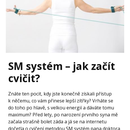
SM systém – jak začít
cvičit?
Znáte ten pocit, kdy jste konečně získali přístup
k něčemu, co vám přinese lepší zítřky? Vrháte se
do toho po hlavě, s velkou energií a dáváte tomu
maximum? Před lety, po narození prvního syna mě
začala strašně bolet záda a já se na internetu
dočetla o cvičení metodou SM systém pana doktora