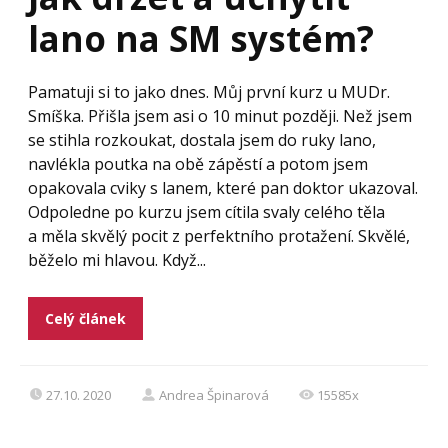
lano na SM systém?
Pamatuji si to jako dnes. Můj první kurz u MUDr.
Smíška. Přišla jsem asi o 10 minut později. Než jsem
se stihla rozkoukat, dostala jsem do ruky lano,
navlékla poutka na obě zápěstí a potom jsem
opakovala cviky s lanem, které pan doktor ukazoval.
Odpoledne po kurzu jsem cítila svaly celého těla
a měla skvělý pocit z perfektního protažení. Skvělé,
běželo mi hlavou. Když...
Celý článek
27.10. 2020
Andrea Špinarová
15585x