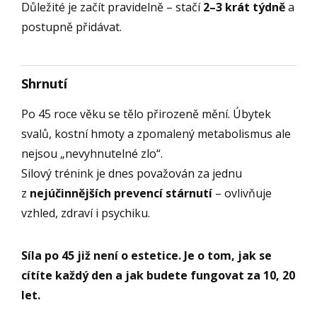
Důležité je začít pravidelně – stačí
2–3 krát týdně
a
postupně přidávat.
Shrnutí
Po 45 roce věku se tělo přirozeně mění. Úbytek
svalů, kostní hmoty a zpomalený metabolismus ale
nejsou „nevyhnutelné zlo“.
Silový trénink je dnes považován za jednu
z
nejúčinnějších prevencí stárnutí
– ovlivňuje
vzhled, zdraví i psychiku.
Síla po 45 již není o estetice. Je o tom, jak se
cítíte každý den a jak budete fungovat za 10, 20
let.