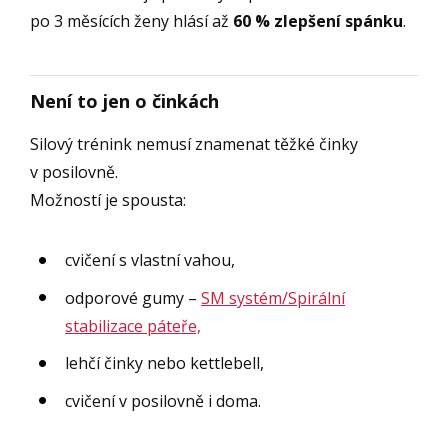
po 3 měsících ženy hlásí až
60 % zlepšení spánku
.
Není to jen o činkách
Silový trénink nemusí znamenat těžké činky
v posilovně.
Možností je spousta:
cvičení s vlastní vahou,
odporové gumy –
SM systém/Spirální
stabilizace páteře,
lehčí činky nebo kettlebell,
cvičení v posilovně i doma.