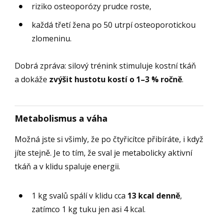
riziko osteoporózy prudce roste,
každá třetí žena po 50 utrpí osteoporotickou
zlomeninu.
Dobrá zpráva: silový trénink stimuluje kostní tkáň
a dokáže
zvýšit hustotu kostí o 1–3 % ročně
.
Metabolismus a váha
Možná jste si všimly, že po čtyřicítce přibíráte, i když
jíte stejně. Je to tím, že sval je metabolicky aktivní
tkáň a v klidu spaluje energii.
1 kg svalů spálí v klidu cca
13 kcal denně
,
zatímco 1 kg tuku jen asi 4 kcal.