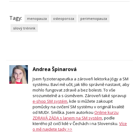
Tagy:
menopauza
osteoporoza
perimenopauza
silový trénink
Andrea Špinarová
Jsem fyzioterapeutka a zároveň lektorka Jógy a SM
systému. Baví mě učit, jak tělo správně nastavit, aby
mohlo fungovat zdravě a bez bolesti. To vše
srozumitelně a s úsměvem. Zároveň také spravuji
e-shop SM systém
, kde si můžete zakoupit
pomůcky na cvičení SM systému v originál kvalitě
od MUDr. Smíška. Jsem autorkou
Online kurzu
ZDRAVÁ ZÁDA s lanem na SM systém
, podle
kterého již cvičí lidé v Čechách i na Slovensku.
Více
o mě najdete tady >>