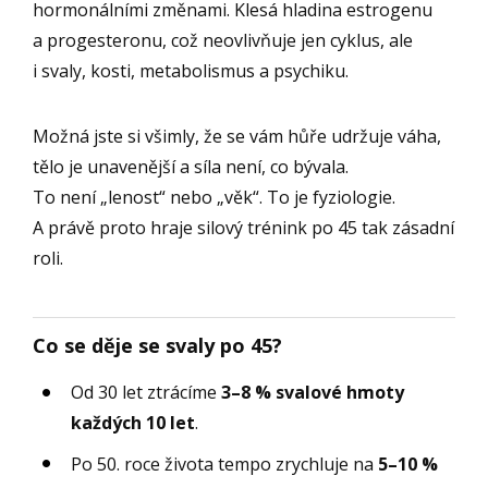
hormonálními změnami. Klesá hladina estrogenu
a progesteronu, což neovlivňuje jen cyklus, ale
i svaly, kosti, metabolismus a psychiku.
Možná jste si všimly, že se vám hůře udržuje váha,
tělo je unavenější a síla není, co bývala.
To není „lenost“ nebo „věk“. To je fyziologie.
A právě proto hraje silový trénink po 45 tak zásadní
roli.
Co se děje se svaly po 45?
Od 30 let ztrácíme
3–8 % svalové hmoty
každých 10 let
.
Po 50. roce života tempo zrychluje na
5–10 %