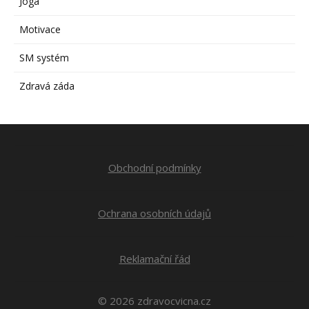
Jóga
Motivace
SM systém
Zdravá záda
Obchodní podmínky
Ochrana osobních údajů
Reklamační řád
© 2026 zdravocvicna.cz