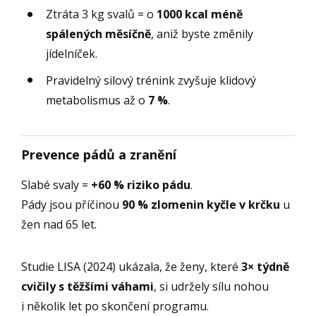
Ztráta 3 kg svalů = o
1000 kcal méně
spálených měsíčně
, aniž byste změnily
jídelníček.
Pravidelný silový trénink zvyšuje klidový
metabolismus až o
7 %
.
Prevence pádů a zranění
Slabé svaly =
+60 % riziko pádu
.
Pády jsou příčinou
90 % zlomenin kyčle v krčku
u
žen nad 65 let.
Studie LISA (2024) ukázala, že ženy, které
3× týdně
cvičily s těžšími váhami
, si udržely sílu nohou
i několik let po skončení programu.