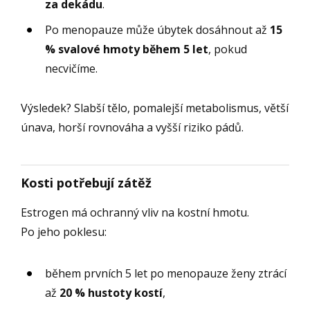
za dekádu
.
Po menopauze může úbytek dosáhnout až
15
% svalové hmoty během 5 let
, pokud
necvičíme.
Výsledek? Slabší tělo, pomalejší metabolismus, větší
únava, horší rovnováha a vyšší riziko pádů.
Kosti potřebují zátěž
Estrogen má ochranný vliv na kostní hmotu.
Po jeho poklesu:
během prvních 5 let po menopauze ženy ztrácí
až
20 % hustoty kostí
,