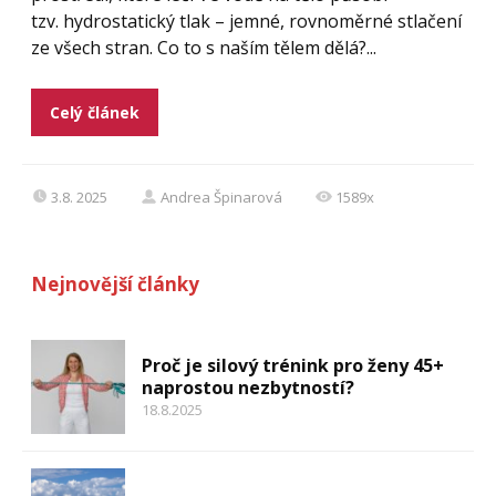
tzv. hydrostatický tlak – jemné, rovnoměrné stlačení
ze všech stran. Co to s naším tělem dělá?...
Celý článek
3.8. 2025
Andrea Špinarová
1589x
Nejnovější články
Proč je silový trénink pro ženy 45+
naprostou nezbytností?
18.8.2025