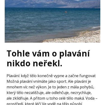
Tohle vám o plavání
nikdo neřekl.
Plavání: když tělo konečně vypne a začne fungovat
Možná plavání vnímáte jako sport. Ale plavání je
mnohem víc než výkon. Je to jeden z mála pohybů,
který tělo nezatěžuje, ale odlehčuje, nezrychluje,
ale zklidňuje. A přitom u toho celé tělo maká. Voda –
prostředí, které léčí Ve vodě na tělo působí