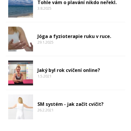
Tohle vám o plavání nikdo neřekl.
3.8.2025
Jóga a fyzioterapie ruku v ruce.
29.1.2025
Jaký byl rok cvičení online?
1.5.2021
SM systém - jak začít cvičit?
26.2.2021