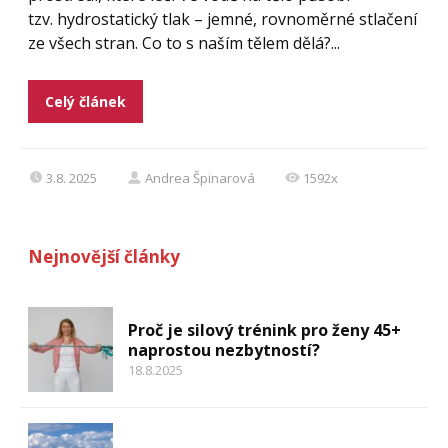
tzv. hydrostatický tlak – jemné, rovnoměrné stlačení
ze všech stran. Co to s naším tělem dělá?...
Celý článek
3.8. 2025
Andrea Špinarová
1592x
Nejnovější články
Proč je silový trénink pro ženy 45+
naprostou nezbytností?
18.8.2025