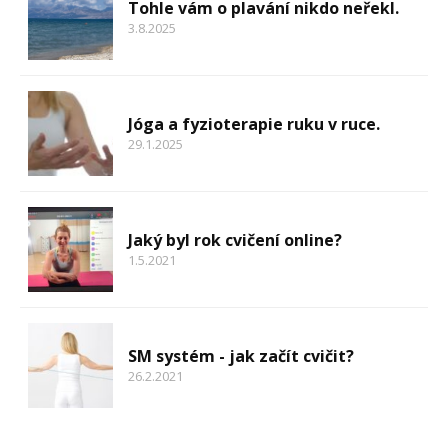
Tohle vám o plavání nikdo neřekl.
3.8.2025
Jóga a fyzioterapie ruku v ruce.
29.1.2025
Jaký byl rok cvičení online?
1.5.2021
SM systém - jak začít cvičit?
26.2.2021