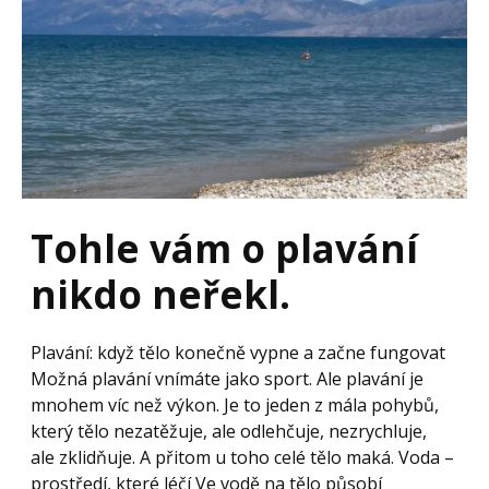
Tohle vám o plavání
nikdo neřekl.
Plavání: když tělo konečně vypne a začne fungovat
Možná plavání vnímáte jako sport. Ale plavání je
mnohem víc než výkon. Je to jeden z mála pohybů,
který tělo nezatěžuje, ale odlehčuje, nezrychluje,
ale zklidňuje. A přitom u toho celé tělo maká. Voda –
prostředí, které léčí Ve vodě na tělo působí