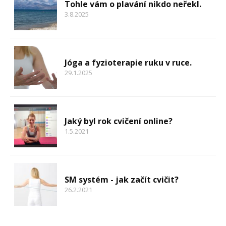
Tohle vám o plavání nikdo neřekl.
3.8.2025
Jóga a fyzioterapie ruku v ruce.
29.1.2025
Jaký byl rok cvičení online?
1.5.2021
SM systém - jak začít cvičit?
26.2.2021