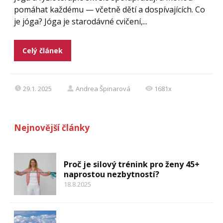
pomáhat každému — včetně dětí a dospívajících. Co
je jóga? Jóga je starodávné cvičení,...
Celý článek
29.1. 2025
Andrea Špinarová
1681x
Nejnovější články
Proč je silový trénink pro ženy 45+
naprostou nezbytností?
18.8.2025