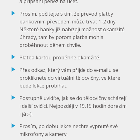
a připsání peněz na účet.
Prosím, počítejte s tím, že převod platby
bankovním převodem může trvat 1-2 dny.
Některé banky již nabízejí možnost okamžité
úhrady, tam by potom platba mohla
proběhnout během chvíle.
Platba kartou proběhne okamžitě.
Přes odkaz, který vám přijde do e-mailu se
prokliknete do virtuální tělocvičny, ve které
bude lekce probíhat.
Postupně uvidíte, jak se do tělocvičny scházejí
i další cvičící. Nejpozději v 19,15 hodin dorazím
i já :-).
Prosím, po dobu lekce nechte vypnuté své
mikrofony a kamery.