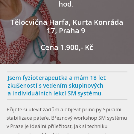
hod.
Tělocvična Harfa, Kurta Konráda
17, Praha 9
Cena 1.900,- Kč
Jsem fyzioterapeutka a mám 18 let
zkušeností s vedením skupinových
a individuálních lekcí SM systému.
Přijďte si ulevit zádům a objevit principy Spirální
stabilizace páteře. Březnový workshop SM systému
v Praze je ideální příležitost, jak si techniku