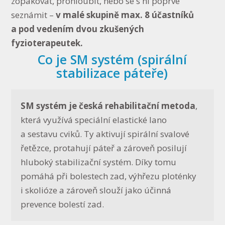
zopakovat, prohloubit, nebo se s ní poprvé
seznámit –
v malé skupině max. 8 účastníků
a pod vedením dvou zkušených
fyzioterapeutek.
Co je SM systém (spirální
stabilizace páteře)
SM systém je česká rehabilitační metoda
,
která využívá speciální elastické lano
a sestavu cviků. Ty aktivují spirální svalové
řetězce, protahují páteř a zároveň posilují
hluboký stabilizační systém. Díky tomu
pomáhá při bolestech zad, výhřezu ploténky
i skolióze a zároveň slouží jako účinná
prevence bolestí zad.