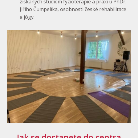
získaných studiem fyzioterapie a praxí u PhDr.
Jiřího Čumpelíka, osobnosti české rehabilitace
a jógy.
Jak se dostanete do centra