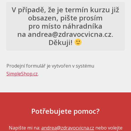
V případě, že je termín kurzu již
obsazen, pište prosím
pro místo náhradníka
na andrea@zdravocvicna.cz.
Děkuji!
Prodejní formulář je vytvořen v systému
SimpleShop.cz
.
Potřebujete pomoc?
Napište mi na:
andrea@zdravocvicna.cz
nebo volejte