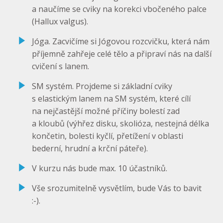
a naučíme se cviky na korekci vbočeného palce
(Hallux valgus).
Jóga. Zacvičíme si Jógovou rozcvičku, která nám
příjemně zahřeje celé tělo a připraví nás na další
cvičení s lanem.
SM systém. Projdeme si základní cviky
s elastickým lanem na SM systém, které cílí
na nejčastější možné příčiny bolestí zad
a kloubů (výhřez disku, skolióza, nestejná délka
končetin, bolesti kyčlí, přetížení v oblasti
bederní, hrudní a krční páteře).
V kurzu nás bude max. 10 účastníků.
Vše srozumitelně vysvětlím, bude Vás to bavit
:-).