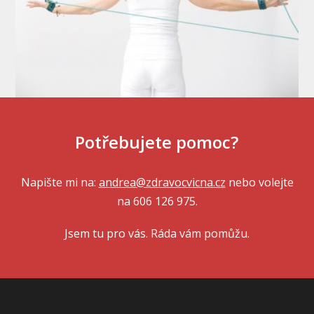
Potřebujete pomoc?
Napište mi na:
andrea@zdravocvicna.cz
nebo volejte
na 606 126 975.
Jsem tu pro vás. Ráda vám pomůžu.